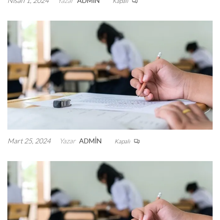
Nisan 1, 2024
Yazar
ADMIN
Kapalı
Mart 25, 2024
Yazar
ADMIN
Kapalı