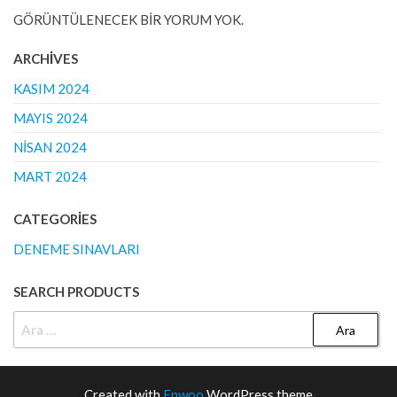
GÖRÜNTÜLENECEK BIR YORUM YOK.
ARCHIVES
KASIM 2024
MAYIS 2024
NISAN 2024
MART 2024
CATEGORIES
DENEME SINAVLARI
SEARCH PRODUCTS
ARAMA:
Created with
Enwoo
WordPress theme